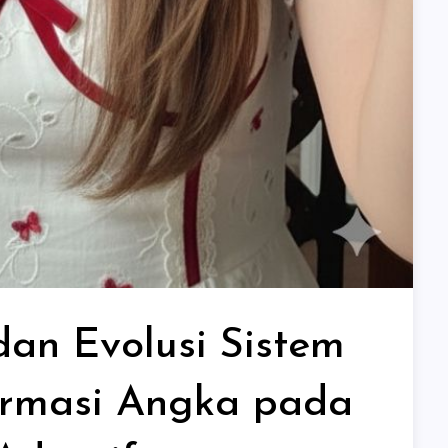
dan Evolusi Sistem
ormasi Angka pada