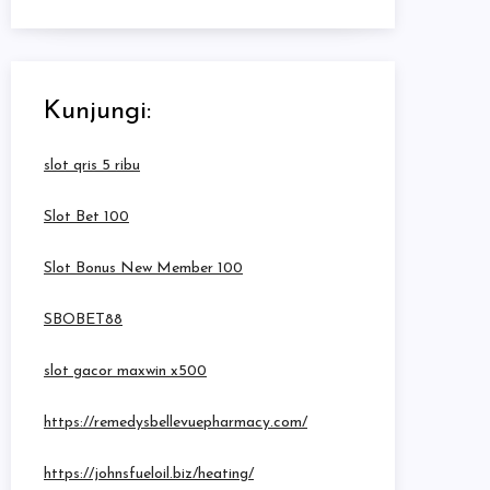
Kunjungi:
slot qris 5 ribu
Slot Bet 100
Slot Bonus New Member 100
SBOBET88
slot gacor maxwin x500
https://remedysbellevuepharmacy.com/
https://johnsfueloil.biz/heating/