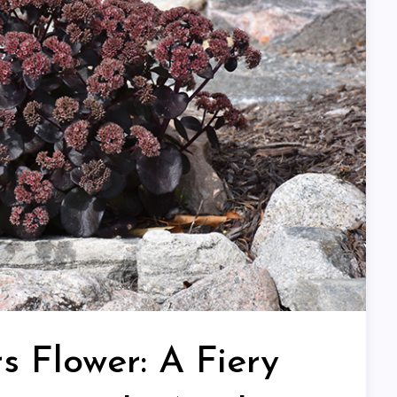
 Flower: A Fiery