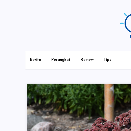
Skip
to
content
Justinpotts
Berita
Perangkat
Review
Tips