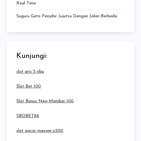
Real Time
Suguru Geto Penyihir Jujutsu Dengan Jalan Berbeda
Kunjungi:
slot qris 5 ribu
Slot Bet 100
Slot Bonus New Member 100
SBOBET88
slot gacor maxwin x500