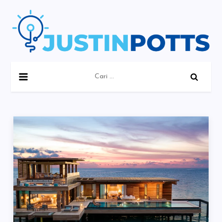
Skip
to
content
Justinpotts
Cari
untuk: