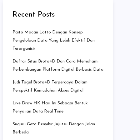
Recent Posts
Paito Macau Lotto Dengan Konsep
Pengelolaan Data Yang Lebih Efektif Dan
Terorganisir
Daftar Situs Broto4D Dan Cara Memahami
Perkembangan Platform Digital Berbasis Data
Judi Togel Broto4D Terpercaya Dalam
Perspektif Kemudahan Akses Digital
Live Draw HK Hari Ini Sebagai Bentuk
Penyajian Data Real Time
Suguru Geto Penyihir Jujutsu Dengan Jalan
Berbeda