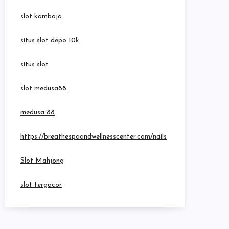
slot kamboja
situs slot depo 10k
situs slot
slot medusa88
medusa 88
https://breathespaandwellnesscenter.com/nails
Slot Mahjong
slot tergacor