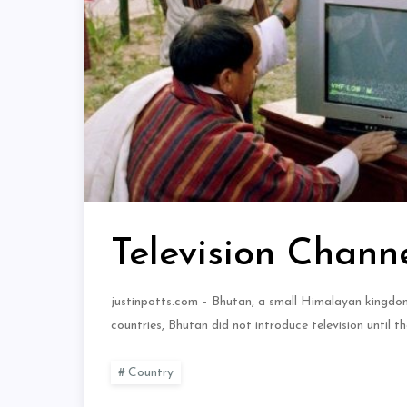
Television Chann
justinpotts.com – Bhutan, a small Himalayan kingdom,
countries, Bhutan did not introduce television until th
Country