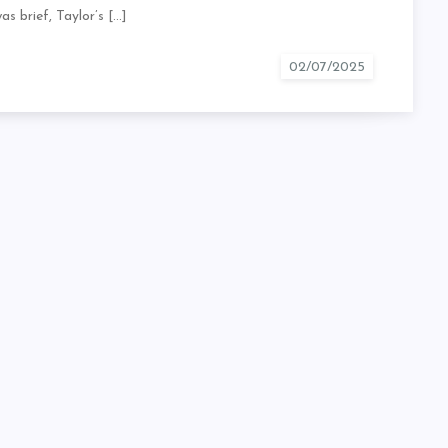
as brief, Taylor’s […]