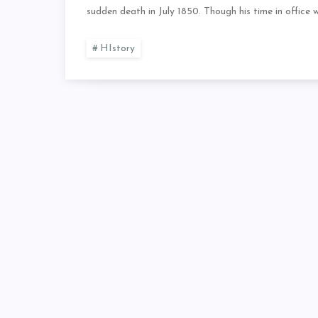
sudden death in July 1850. Though his time in office w
HIstory