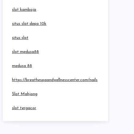
slot kamboja
situs slot depo 10k
situs slot
slot medusa88
medusa 88
https://breathespaandwellnesscenter.com/nails
Slot Mahjong
slot tergacor