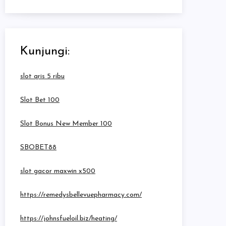
Kunjungi:
slot qris 5 ribu
Slot Bet 100
Slot Bonus New Member 100
SBOBET88
slot gacor maxwin x500
https://remedysbellevuepharmacy.com/
https://johnsfueloil.biz/heating/