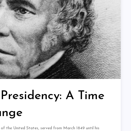
 Presidency: A Time
ange
 of the United States, served from March 1849 until his