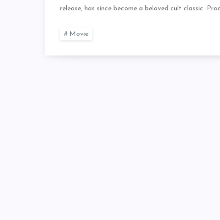
release, has since become a beloved cult classic. 
Movie