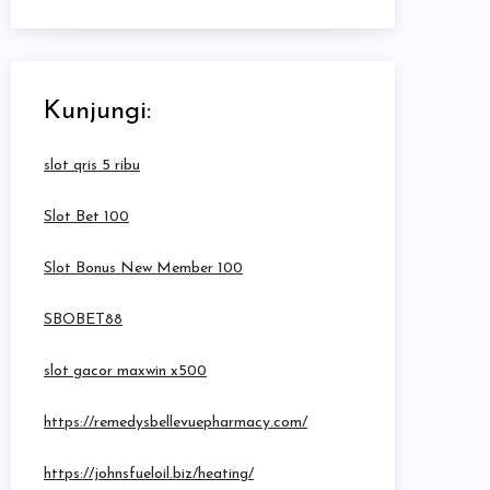
Kunjungi:
slot qris 5 ribu
Slot Bet 100
Slot Bonus New Member 100
SBOBET88
slot gacor maxwin x500
https://remedysbellevuepharmacy.com/
https://johnsfueloil.biz/heating/