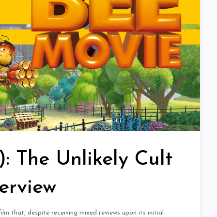
: The Unlikely Cult
verview
m that, despite receiving mixed reviews upon its initial