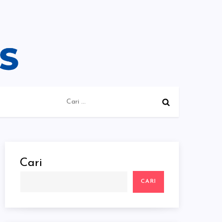
Cari
untuk:
Cari
CARI