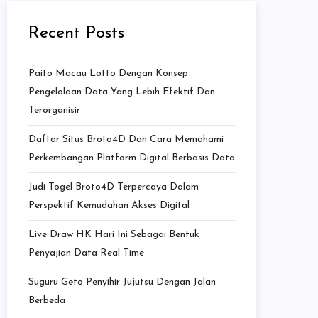
Recent Posts
Paito Macau Lotto Dengan Konsep
Pengelolaan Data Yang Lebih Efektif Dan
Terorganisir
Daftar Situs Broto4D Dan Cara Memahami
Perkembangan Platform Digital Berbasis Data
Judi Togel Broto4D Terpercaya Dalam
Perspektif Kemudahan Akses Digital
Live Draw HK Hari Ini Sebagai Bentuk
Penyajian Data Real Time
Suguru Geto Penyihir Jujutsu Dengan Jalan
Berbeda