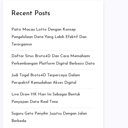
Recent Posts
Paito Macau Lotto Dengan Konsep
Pengelolaan Data Yang Lebih Efektif Dan
Terorganisir
Daftar Situs Broto4D Dan Cara Memahami
Perkembangan Platform Digital Berbasis Data
Judi Togel Broto4D Terpercaya Dalam
Perspektif Kemudahan Akses Digital
Live Draw HK Hari Ini Sebagai Bentuk
Penyajian Data Real Time
Suguru Geto Penyihir Jujutsu Dengan Jalan
Berbeda