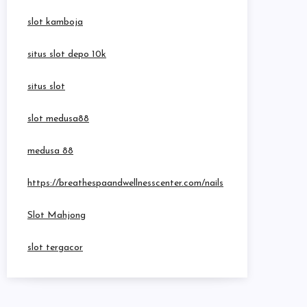
slot kamboja
situs slot depo 10k
situs slot
slot medusa88
medusa 88
https://breathespaandwellnesscenter.com/nails
Slot Mahjong
slot tergacor