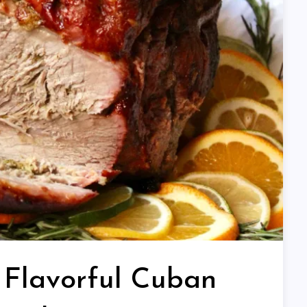
 Flavorful Cuban