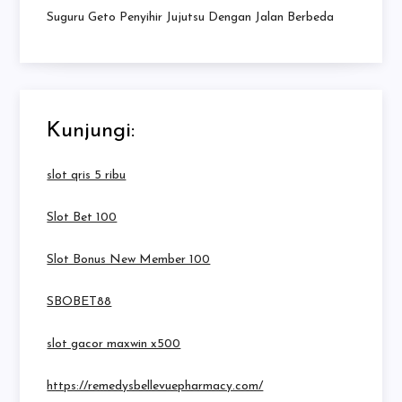
Suguru Geto Penyihir Jujutsu Dengan Jalan Berbeda
Kunjungi:
slot qris 5 ribu
Slot Bet 100
Slot Bonus New Member 100
SBOBET88
slot gacor maxwin x500
https://remedysbellevuepharmacy.com/