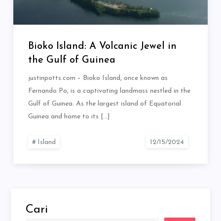
Bioko Island: A Volcanic Jewel in
the Gulf of Guinea
justinpotts.com – Bioko Island, once known as
Fernando Po, is a captivating landmass nestled in the
Gulf of Guinea. As the largest island of Equatorial
Guinea and home to its […]
Island
Cari