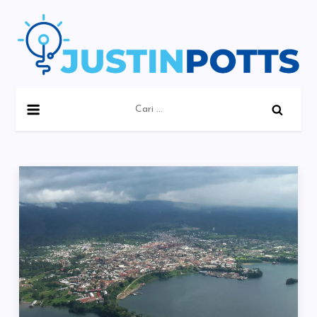
Skip
to
content
Justinpotts
Cari
untuk: