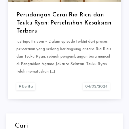
Persidangan Cerai Ria Ricis dan
Teuku Ryan: Perselisihan Kesaksian
Terbaru
justinpotts.com – Dalam episode terkini dari proses
perceraian yang sedang berlangsung antara Ria Ricis
dan Teuku Ryan, sebuah pengembangan baru muncul
di Pengadilan Agama Jakarta Selatan. Teuku Ryan
telah memutuskan […]
Berita
Cari