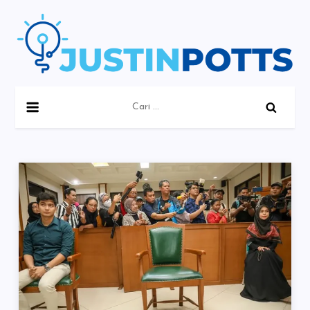
Skip
to
content
Justinpotts
Cari
untuk: