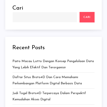
Cari
CARI
Recent Posts
Paito Macau Lotto Dengan Konsep Pengelolaan Data
Yang Lebih Efektif Dan Terorganisir
Daftar Situs Broto4D Dan Cara Memahami
Perkembangan Platform Digital Berbasis Data
Judi Togel Broto4D Terpercaya Dalam Perspektif
Kemudahan Akses Digital