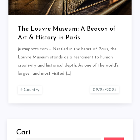
The Louvre Museum: A Beacon of
Art & History in Paris
justinpotts.com – Nestled in the heart of Paris, the
Louvre Museum stands as a testament to human
creativity and historical depth. As one of the world’s
largest and most visited […]
Country
Cari