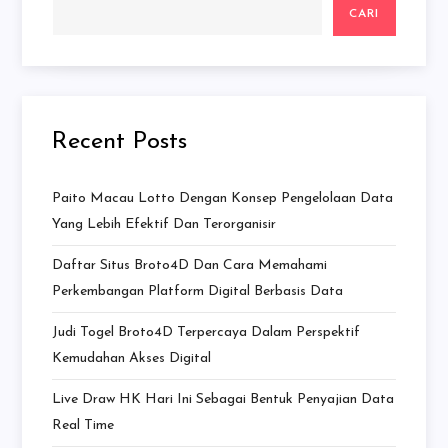
CARI
Recent Posts
Paito Macau Lotto Dengan Konsep Pengelolaan Data
Yang Lebih Efektif Dan Terorganisir
Daftar Situs Broto4D Dan Cara Memahami
Perkembangan Platform Digital Berbasis Data
Judi Togel Broto4D Terpercaya Dalam Perspektif
Kemudahan Akses Digital
Live Draw HK Hari Ini Sebagai Bentuk Penyajian Data
Real Time