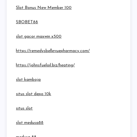
Slot Bonus New Member 100
SBOBET88
slot gacor maxwin x500
https://remedysbellevuepharmacy.com/
https://johnsfueloil.biz/heating/
slot kamboja
situs slot depo 10k
situs slot
slot medusa88