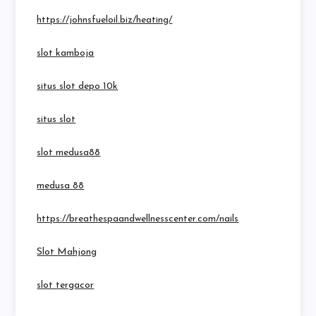
https://johnsfueloil.biz/heating/
slot kamboja
situs slot depo 10k
situs slot
slot medusa88
medusa 88
https://breathespaandwellnesscenter.com/nails
Slot Mahjong
slot tergacor