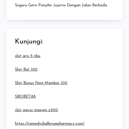
Suguru Geto Penyihir Jujutsu Dengan Jalan Berbeda
Kunjungi:
slot qris 5 ribu
Slot Bet 100
Slot Bonus New Member 100
SBOBET88
slot gacor maxwin x500
https://remedysbellevuepharmacy.com/