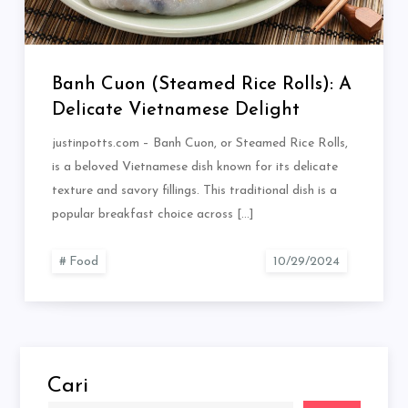
Banh Cuon (Steamed Rice Rolls): A
Delicate Vietnamese Delight
justinpotts.com – Banh Cuon, or Steamed Rice Rolls,
is a beloved Vietnamese dish known for its delicate
texture and savory fillings. This traditional dish is a
popular breakfast choice across […]
Food
Cari