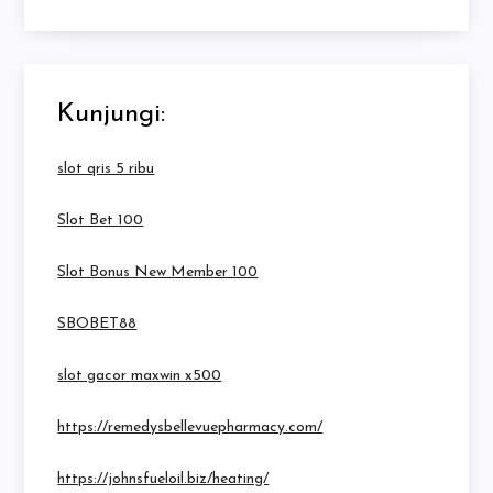
Kunjungi:
slot qris 5 ribu
Slot Bet 100
Slot Bonus New Member 100
SBOBET88
slot gacor maxwin x500
https://remedysbellevuepharmacy.com/
https://johnsfueloil.biz/heating/