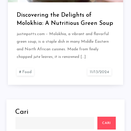
Discovering the Delights of
Molokhia: A Nutritious Green Soup
justinpotts.com – Molokhia, a vibrant and flavorful
green soup, is a staple dish in many Middle Eastern
and North African cuisines. Made from finely
chopped jute leaves, it is renowned […]
Food
Cari
CARI