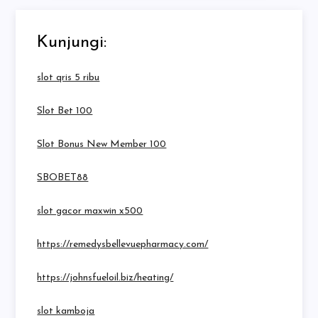
Kunjungi:
slot qris 5 ribu
Slot Bet 100
Slot Bonus New Member 100
SBOBET88
slot gacor maxwin x500
https://remedysbellevuepharmacy.com/
https://johnsfueloil.biz/heating/
slot kamboja