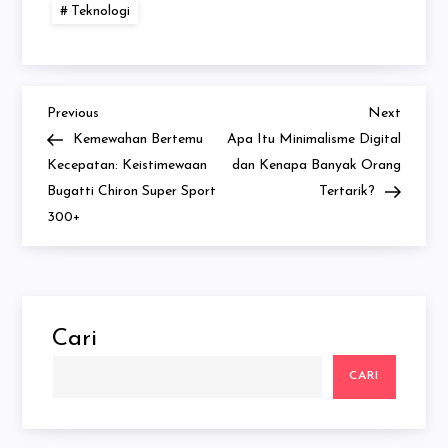
Teknologi
Previous
Next
Navigasi
Previous
Next
Post
Post
Kemewahan Bertemu
Apa Itu Minimalisme Digital
pos
Kecepatan: Keistimewaan
dan Kenapa Banyak Orang
Bugatti Chiron Super Sport
Tertarik?
300+
Cari
CARI