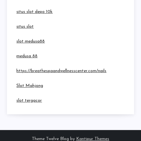
situs slot depo 10k
situs slot
slot medusa88
medusa 88
https://breathespaandwellnesscenter.com/nails
Slot Mahjong
slot tergacor
Theme Twelve Blog by
Kantipur Themes