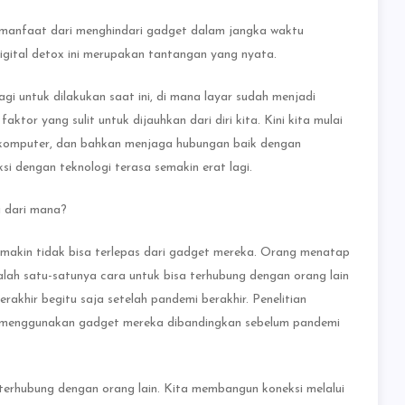
 manfaat dari menghindari gadget dalam jangka waktu
digital detox ini merupakan tantangan yang nyata.
lagi untuk dilakukan saat ini, di mana layar sudah menjadi
ktor yang sulit untuk dijauhkan dari diri kita. Kini kita mulai
 komputer, dan bahkan menjaga hubungan baik dengan
i dengan teknologi terasa semakin erat lagi.
i dari mana?
akin tidak bisa terlepas dari gadget mereka. Orang menatap
adalah satu-satunya cara untuk bisa terhubung dengan orang lain
berakhir begitu saja setelah pandemi berakhir. Penelitian
ng menggunakan gadget mereka dibandingkan sebelum pandemi
terhubung dengan orang lain. Kita membangun koneksi melalui