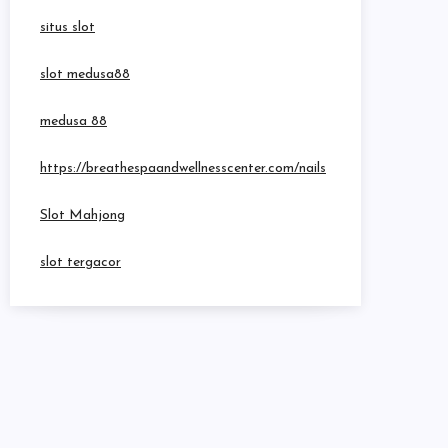
situs slot
slot medusa88
medusa 88
https://breathespaandwellnesscenter.com/nails
Slot Mahjong
slot tergacor