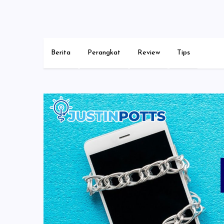
Skip
to
Justinpotts
content
Berita
Perangkat
Review
Tips