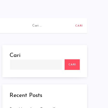
Cari
untuk:
Cari
CARI
Recent Posts