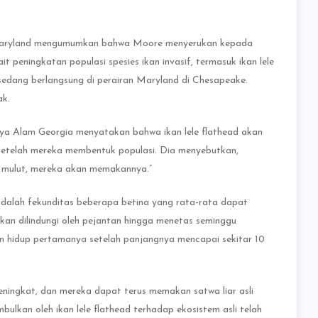
Maryland mengumumkan bahwa Moore menyerukan kepada
 peningkatan populasi spesies ikan invasif, termasuk ikan lele
sedang berlangsung di perairan Maryland di Chesapeake.
ak.
aya Alam Georgia menyatakan bahwa ikan lele flathead akan
 setelah mereka membentuk populasi. Dia menyebutkan,
 mulut, mereka akan memakannya.”
adalah fekunditas beberapa betina yang rata-rata dapat
t akan dilindungi oleh pejantan hingga menetas seminggu
n hidup pertamanya setelah panjangnya mencapai sekitar 10
eningkat, dan mereka dapat terus memakan satwa liar asli
bulkan oleh ikan lele flathead terhadap ekosistem asli telah