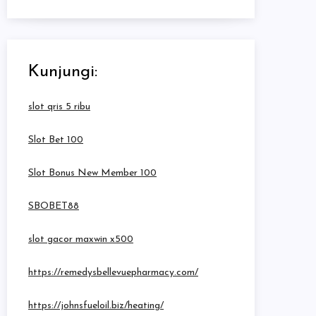
Kunjungi:
slot qris 5 ribu
Slot Bet 100
Slot Bonus New Member 100
SBOBET88
slot gacor maxwin x500
https://remedysbellevuepharmacy.com/
https://johnsfueloil.biz/heating/