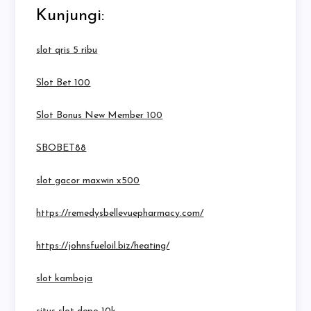
Kunjungi:
slot qris 5 ribu
Slot Bet 100
Slot Bonus New Member 100
SBOBET88
slot gacor maxwin x500
https://remedysbellevuepharmacy.com/
https://johnsfueloil.biz/heating/
slot kamboja