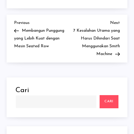
Previous
Next
Navigasi
Previous
Next
Post
Post
Membangun Punggung
7 Kesalahan Utama yang
pos
yang Lebih Kuat dengan
Harus Dihindari Saat
Mesin Seated Row
Menggunakan Smith
Machine
Cari
CARI