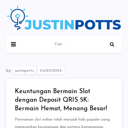
Skip
to
content
Justinpotts
Cari
untuk:
by:
justinpotts
Keuntungan Bermain Slot
dengan Deposit QRIS 5K:
Bermain Hemat, Menang Besar!
Permainan slot online telah menjadi hobi populer yang
menawarkan kesenangan dan potensi kemenangan