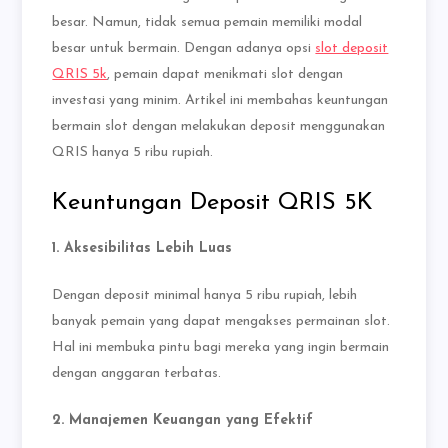
besar. Namun, tidak semua pemain memiliki modal
besar untuk bermain. Dengan adanya opsi
slot deposit
QRIS 5k
, pemain dapat menikmati slot dengan
investasi yang minim. Artikel ini membahas keuntungan
bermain slot dengan melakukan deposit menggunakan
QRIS hanya 5 ribu rupiah.
Keuntungan Deposit QRIS 5K
1. Aksesibilitas Lebih Luas
Dengan deposit minimal hanya 5 ribu rupiah, lebih
banyak pemain yang dapat mengakses permainan slot.
Hal ini membuka pintu bagi mereka yang ingin bermain
dengan anggaran terbatas.
2. Manajemen Keuangan yang Efektif