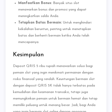
Manfaatkan Bonus:
Banyak situs slot
menawarkan bonus dan promosi yang dapat
meningkatkan saldo Anda.
Tetapkan Batas Bermain:
Untuk menghindari
kekalahan beruntun, penting untuk menetapkan
batas dan berhenti bermain ketika Anda telah
mencapainya.
Kesimpulan
Deposit QRIS 5 ribu rupiah menawarkan solusi bagi
pemain slot yang ingin menikmati permainan dengan
risiko finansial yang rendah. Keuntungan bermain slot
dengan deposit QRIS 5K tidak hanya terbatas pada
kemudahan dan keamanan transaksi, tetapi juga
memungkinkan pemain untuk bermain hemat dan tetap
memiliki peluang untuk menang besar. Jadi, bagi Anda
yang ingin bermain slot online dengan anggaran