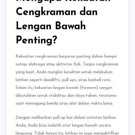
Cengkraman dan
Lengan Bawah
Penting?
Kekuatan cengkraman berperan penting dalam hampir
setiap olahraga atau aktivitas fisik. Tanpa cengkraman
yang kuat, Anda mungkin kesulitan untuk melakukan
latihan seperti deadlifts, pull-ups, atau barbell rows.
Selain itu, kekuatan lengan bawah (forearm) sangat
dibutuhkan untuk stabilitas dan daya tahan, terutama
saat memegang benda atau alat dalam waktu lama.
Dengan melibatkan pull-up bar dalam rutinitas latihan
Anda, Anda bisa melatih otot lengan bawah secara
langsung. Tidak hanya itu, latihan ini juga mengaktifkan