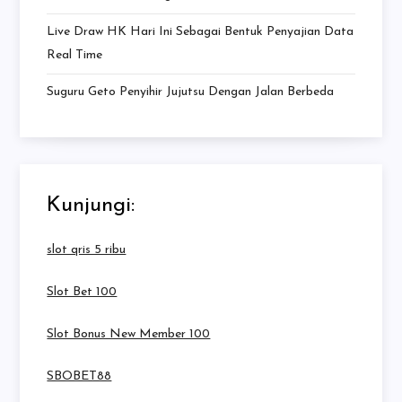
Live Draw HK Hari Ini Sebagai Bentuk Penyajian Data
Real Time
Suguru Geto Penyihir Jujutsu Dengan Jalan Berbeda
Kunjungi:
slot qris 5 ribu
Slot Bet 100
Slot Bonus New Member 100
SBOBET88