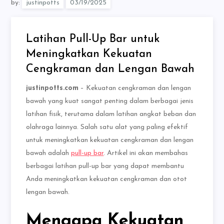
by:
justinpotts
Latihan Pull-Up Bar untuk
Meningkatkan Kekuatan
Cengkraman dan Lengan Bawah
justinpotts.com
– Kekuatan cengkraman dan lengan
bawah yang kuat sangat penting dalam berbagai jenis
latihan fisik, terutama dalam latihan angkat beban dan
olahraga lainnya. Salah satu alat yang paling efektif
untuk meningkatkan kekuatan cengkraman dan lengan
bawah adalah
pull-up bar
. Artikel ini akan membahas
berbagai latihan pull-up bar yang dapat membantu
Anda meningkatkan kekuatan cengkraman dan otot
lengan bawah.
Mengapa Kekuatan