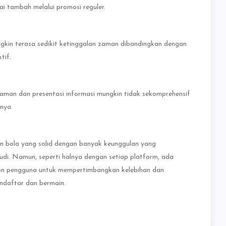
ai tambah melalui promosi reguler.
kin terasa sedikit ketinggalan zaman dibandingkan dengan
tif.
laman dan presentasi informasi mungkin tidak sekomprehensif
nya.
n bola yang solid dengan banyak keunggulan yang
udi. Namun, seperti halnya dengan setiap platform, ada
alon pengguna untuk mempertimbangkan kelebihan dan
ndaftar dan bermain.