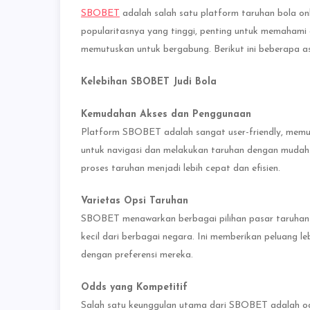
SBOBET
adalah salah satu platform taruhan bola onl
popularitasnya yang tinggi, penting untuk memahami 
memutuskan untuk bergabung. Berikut ini beberapa a
Kelebihan SBOBET Judi Bola
Kemudahan Akses dan Penggunaan
Platform SBOBET adalah sangat user-friendly, mem
untuk navigasi dan melakukan taruhan dengan muda
proses taruhan menjadi lebih cepat dan efisien.
Varietas Opsi Taruhan
SBOBET menawarkan berbagai pilihan pasar taruhan ya
kecil dari berbagai negara. Ini memberikan peluang 
dengan preferensi mereka.
Odds yang Kompetitif
Salah satu keunggulan utama dari SBOBET adalah od