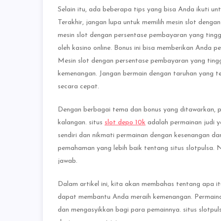
Selain itu, ada beberapa tips yang bisa Anda ikuti u
Terakhir, jangan lupa untuk memilih mesin slot denga
mesin slot dengan persentase pembayaran yang ting
oleh kasino online. Bonus ini bisa memberikan Anda 
Mesin slot dengan persentase pembayaran yang tinggi
kemenangan. Jangan bermain dengan taruhan yang ter
secara cepat.
Dengan berbagai tema dan bonus yang ditawarkan, pe
kalangan. situs
slot depo 10k
adalah permainan judi ya
sendiri dan nikmati permainan dengan kesenangan da
pemahaman yang lebih baik tentang situs slotpulsa.
jawab.
Dalam artikel ini, kita akan membahas tentang apa it
dapat membantu Anda meraih kemenangan. Permainan
dan mengasyikkan bagi para pemainnya. situs slotpuls