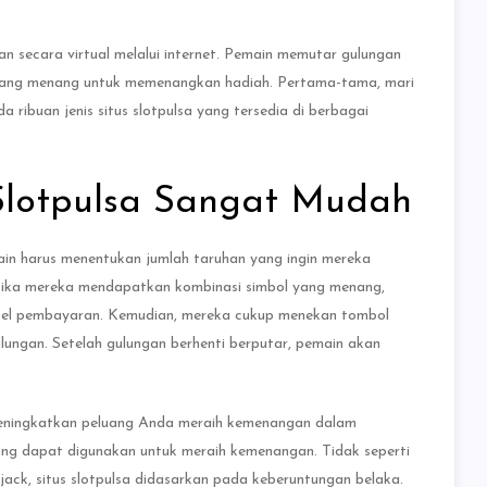
an secara virtual melalui internet. Pemain memutar gulungan
yang menang untuk memenangkan hadiah. Pertama-tama, mari
ada ribuan jenis situs slotpulsa yang tersedia di berbagai
Slotpulsa Sangat Mudah
ain harus menentukan jumlah taruhan yang ingin mereka
 Jika mereka mendapatkan kombinasi simbol yang menang,
el pembayaran. Kemudian, mereka cukup menekan tombol
ngan. Setelah gulungan berhenti berputar, pemain akan
ningkatkan peluang Anda meraih kemenangan dalam
 yang dapat digunakan untuk meraih kemenangan. Tidak seperti
kjack, situs slotpulsa didasarkan pada keberuntungan belaka.