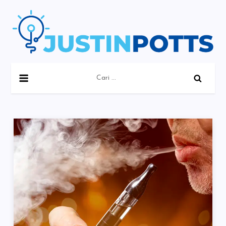
Skip
to
content
Justinpotts
Cari
untuk: