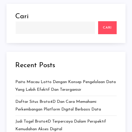
Cari
CARI
Recent Posts
Paito Macau Lotto Dengan Konsep Pengelolaan Data
Yang Lebih Efektif Dan Terorganisir
Daftar Situs Broto4D Dan Cara Memahami
Perkembangan Platform Digital Berbasis Data
Judi Togel Broto4D Terpercaya Dalam Perspektif
Kemudahan Akses Digital