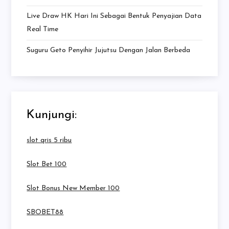
Live Draw HK Hari Ini Sebagai Bentuk Penyajian Data
Real Time
Suguru Geto Penyihir Jujutsu Dengan Jalan Berbeda
Kunjungi:
slot qris 5 ribu
Slot Bet 100
Slot Bonus New Member 100
SBOBET88