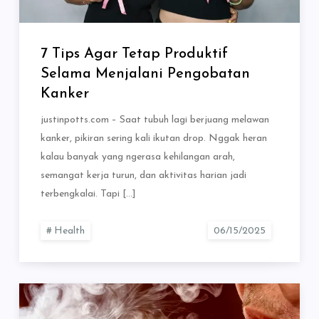
7 Tips Agar Tetap Produktif
Selama Menjalani Pengobatan
Kanker
justinpotts.com – Saat tubuh lagi berjuang melawan
kanker, pikiran sering kali ikutan drop. Nggak heran
kalau banyak yang ngerasa kehilangan arah,
semangat kerja turun, dan aktivitas harian jadi
terbengkalai. Tapi […]
Health