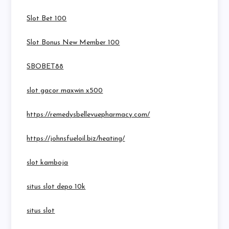
Slot Bet 100
Slot Bonus New Member 100
SBOBET88
slot gacor maxwin x500
https://remedysbellevuepharmacy.com/
https://johnsfueloil.biz/heating/
slot kamboja
situs slot depo 10k
situs slot