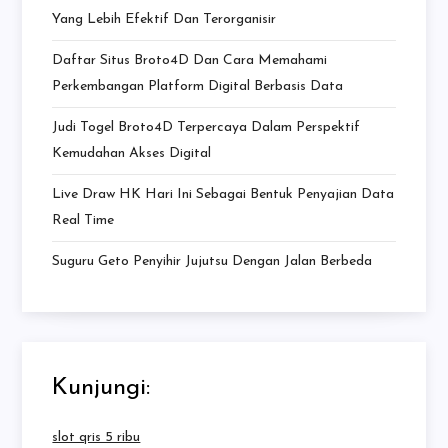
Yang Lebih Efektif Dan Terorganisir
Daftar Situs Broto4D Dan Cara Memahami
Perkembangan Platform Digital Berbasis Data
Judi Togel Broto4D Terpercaya Dalam Perspektif
Kemudahan Akses Digital
Live Draw HK Hari Ini Sebagai Bentuk Penyajian Data
Real Time
Suguru Geto Penyihir Jujutsu Dengan Jalan Berbeda
Kunjungi:
slot qris 5 ribu