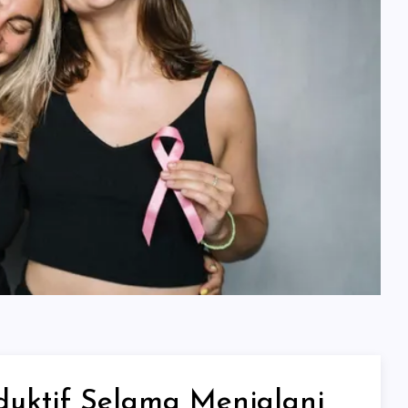
duktif Selama Menjalani