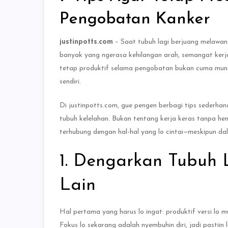
Pengobatan Kanker
justinpotts.com
– Saat tubuh lagi berjuang melawa
banyak yang ngerasa kehilangan arah, semangat kerja 
tetap produktif selama pengobatan bukan cuma mungk
sendiri.
Di justinpotts.com, gue pengen berbagi tips sederhana
tubuh kelelahan. Bukan tentang kerja keras tanpa hen
terhubung dengan hal-hal yang lo cintai—meskipun dal
1. Dengarkan Tubuh 
Lain
Hal pertama yang harus lo ingat: produktif versi lo 
Fokus lo sekarang adalah nyembuhin diri, jadi pastiin 