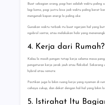
Buat sebagian orang, pagi hari adalah waktu paling s
lagi kemo, pagi justru bisa jadi waktu paling berat 
mengenali kapan energi lo paling oke.
Gunakan waktu terbaik itu buat ngerjain hal yang butuh
ngobrol santai, atau melakukan hobi yang menenangk
4. Kerja dari Rumah?
Kalau lo masih pengen tetap kerja selama masa pen
pengaturan kerja jarak jauh atau fleksibel. Sekaran
hybrid atau remote.
Pastikan juga lo bikin ruang kerja yang nyaman di r
cahaya cukup, dan dekat dengan hal-hal yang bikin lo 
5. Istirahat Itu Bagi