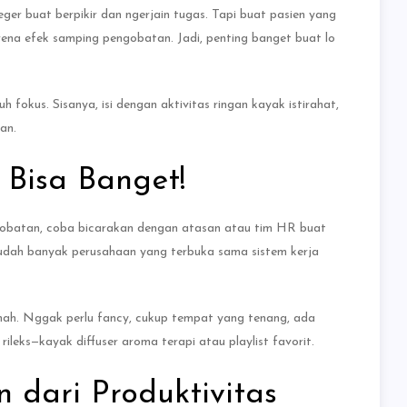
eger buat berpikir dan ngerjain tugas. Tapi buat pasien yang
karena efek samping pengobatan. Jadi, penting banget buat lo
 fokus. Sisanya, isi dengan aktivitas ringan kayak istirahat,
an.
 Bisa Banget!
gobatan, coba bicarakan dengan atasan atau tim HR buat
g udah banyak perusahaan yang terbuka sama sistem kerja
umah. Nggak perlu fancy, cukup tempat yang tenang, ada
rileks—kayak diffuser aroma terapi atau playlist favorit.
an dari Produktivitas