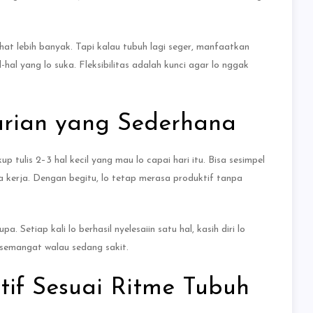
rahat lebih banyak. Tapi kalau tubuh lagi seger, manfaatkan
-hal yang lo suka. Fleksibilitas adalah kunci agar lo nggak
Harian yang Sederhana
tulis 2–3 hal kecil yang mau lo capai hari itu. Bisa sesimpel
a kerja. Dengan begitu, lo tetap merasa produktif tanpa
a. Setiap kali lo berhasil nyelesaiin satu hal, kasih diri lo
ya semangat walau sedang sakit.
ktif Sesuai Ritme Tubuh