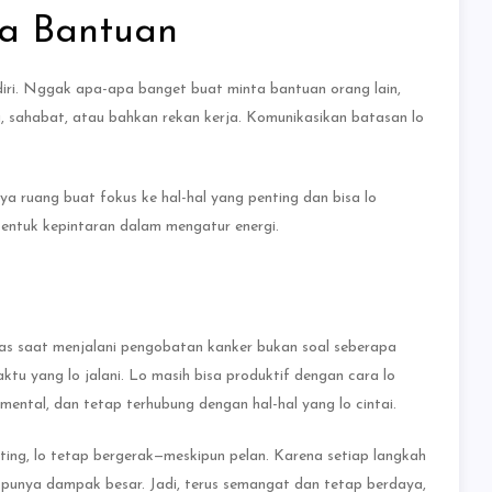
ta Bantuan
ndiri. Nggak apa-apa banget buat minta bantuan orang lain,
ga, sahabat, atau bahkan rekan kerja. Komunikasikan batasan lo
a ruang buat fokus ke hal-hal yang penting dan bisa lo
bentuk kepintaran dalam mengatur energi.
tas saat menjalani pengobatan kanker bukan soal seberapa
ktu yang lo jalani. Lo masih bisa produktif dengan cara lo
mental, dan tetap terhubung dengan hal-hal yang lo cintai.
ing, lo tetap bergerak—meskipun pelan. Karena setiap langkah
p punya dampak besar. Jadi, terus semangat dan tetap berdaya,