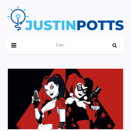
Skip
to
content
Justinpotts
Cari
untuk: