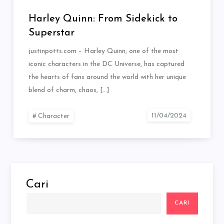
Harley Quinn: From Sidekick to
Superstar
justinpotts.com – Harley Quinn, one of the most
iconic characters in the DC Universe, has captured
the hearts of fans around the world with her unique
blend of charm, chaos, […]
Character
Cari
CARI