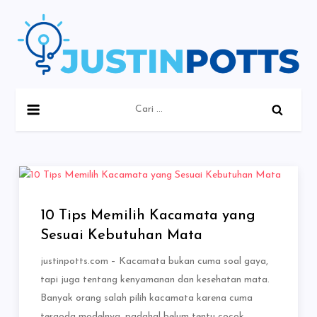
Skip
to
content
Justinpotts
Cari
untuk:
10 Tips Memilih Kacamata yang
Sesuai Kebutuhan Mata
justinpotts.com – Kacamata bukan cuma soal gaya,
tapi juga tentang kenyamanan dan kesehatan mata.
Banyak orang salah pilih kacamata karena cuma
tergoda modelnya, padahal belum tentu cocok