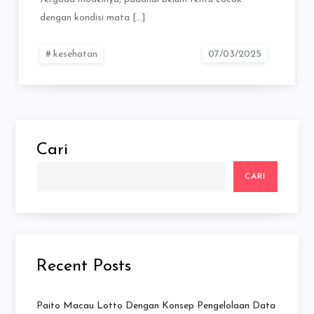
dengan kondisi mata […]
kesehatan
Cari
CARI
Recent Posts
Paito Macau Lotto Dengan Konsep Pengelolaan Data