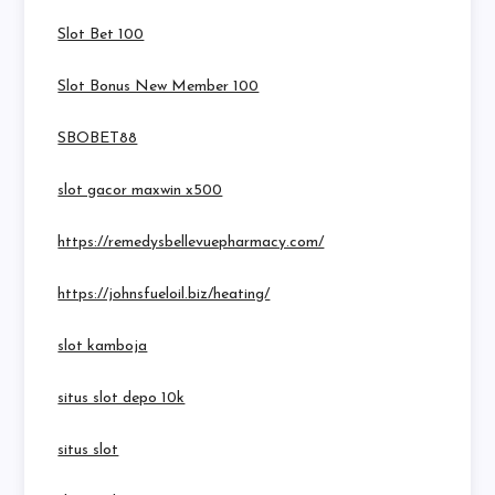
Slot Bet 100
Slot Bonus New Member 100
SBOBET88
slot gacor maxwin x500
https://remedysbellevuepharmacy.com/
https://johnsfueloil.biz/heating/
slot kamboja
situs slot depo 10k
situs slot