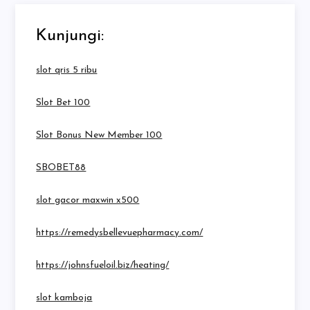
Kunjungi:
slot qris 5 ribu
Slot Bet 100
Slot Bonus New Member 100
SBOBET88
slot gacor maxwin x500
https://remedysbellevuepharmacy.com/
https://johnsfueloil.biz/heating/
slot kamboja