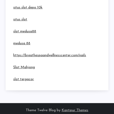
situs slot depo 10k
situs slot
slot medusa88
medusa 88
https://breathespaandwellnesscenter.com/nails
Slot Mahjong
slot tergacor
Theme Twelve Blog by
Kantipur Themes