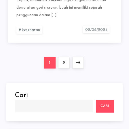
Papua, Indonesia. Dikenal juga dengan nama buah
dewa atau god’s crown, buah ini memiliki sejarah
penggunaan dalam […]
kesehatan
Paginasi
Page
Page
Next
1
2
pos
page
Cari
CARI