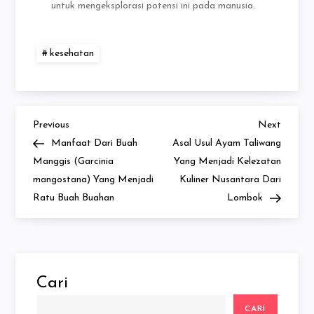
untuk mengeksplorasi potensi ini pada manusia.
kesehatan
Previous
Next
Navigasi
Previous
Next
Post
Post
Manfaat Dari Buah
Asal Usul Ayam Taliwang
pos
Manggis (Garcinia
Yang Menjadi Kelezatan
mangostana) Yang Menjadi
Kuliner Nusantara Dari
Ratu Buah Buahan
Lombok
Cari
CARI