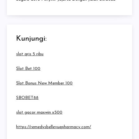
Kunjungi:
slot qris 5 ribu
Slot Bet 100
Slot Bonus New Member 100
SBOBET88
slot gacor maxwin x500
https://remedysbellevuepharmacy.com/