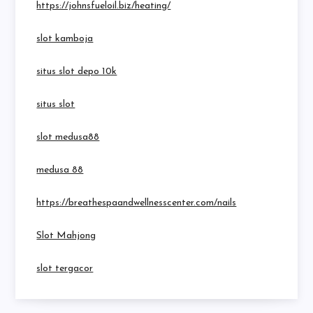
https://johnsfueloil.biz/heating/
slot kamboja
situs slot depo 10k
situs slot
slot medusa88
medusa 88
https://breathespaandwellnesscenter.com/nails
Slot Mahjong
slot tergacor