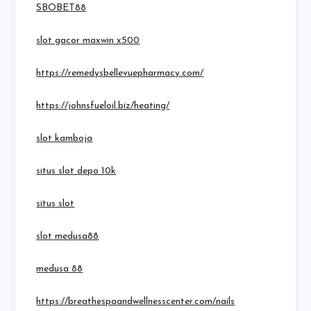
SBOBET88
slot gacor maxwin x500
https://remedysbellevuepharmacy.com/
https://johnsfueloil.biz/heating/
slot kamboja
situs slot depo 10k
situs slot
slot medusa88
medusa 88
https://breathespaandwellnesscenter.com/nails