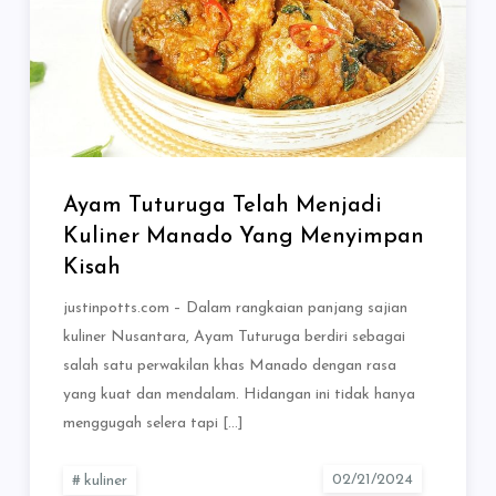
Ayam Tuturuga Telah Menjadi
Kuliner Manado Yang Menyimpan
Kisah
justinpotts.com – Dalam rangkaian panjang sajian
kuliner Nusantara, Ayam Tuturuga berdiri sebagai
salah satu perwakilan khas Manado dengan rasa
yang kuat dan mendalam. Hidangan ini tidak hanya
menggugah selera tapi […]
kuliner