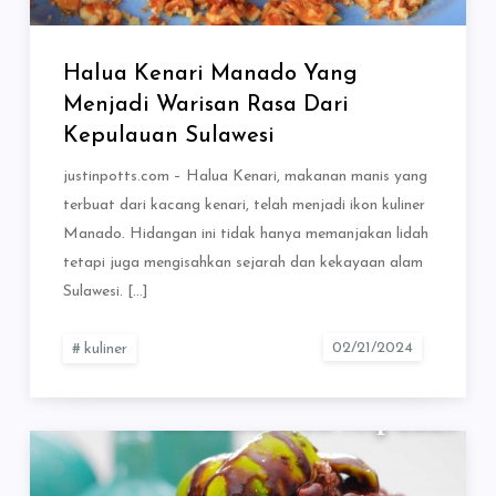
Halua Kenari Manado Yang
Menjadi Warisan Rasa Dari
Kepulauan Sulawesi
justinpotts.com – Halua Kenari, makanan manis yang
terbuat dari kacang kenari, telah menjadi ikon kuliner
Manado. Hidangan ini tidak hanya memanjakan lidah
tetapi juga mengisahkan sejarah dan kekayaan alam
Sulawesi. […]
kuliner