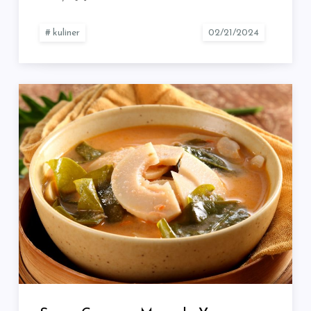
kuliner