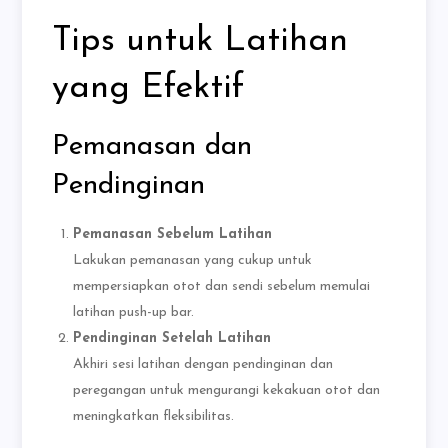
Tips untuk Latihan
yang Efektif
Pemanasan dan
Pendinginan
Pemanasan Sebelum Latihan
Lakukan pemanasan yang cukup untuk
mempersiapkan otot dan sendi sebelum memulai
latihan push-up bar.
Pendinginan Setelah Latihan
Akhiri sesi latihan dengan pendinginan dan
peregangan untuk mengurangi kekakuan otot dan
meningkatkan fleksibilitas.