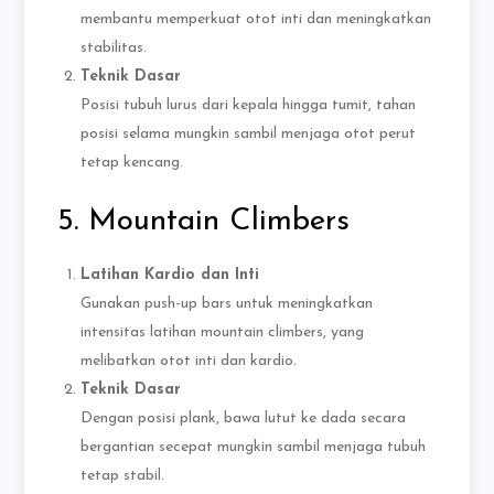
membantu memperkuat otot inti dan meningkatkan
stabilitas.
Teknik Dasar
Posisi tubuh lurus dari kepala hingga tumit, tahan
posisi selama mungkin sambil menjaga otot perut
tetap kencang.
5. Mountain Climbers
Latihan Kardio dan Inti
Gunakan push-up bars untuk meningkatkan
intensitas latihan mountain climbers, yang
melibatkan otot inti dan kardio.
Teknik Dasar
Dengan posisi plank, bawa lutut ke dada secara
bergantian secepat mungkin sambil menjaga tubuh
tetap stabil.