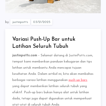
by:
justinpotts
Variasi Push-Up Bar untuk
Latihan Seluruh Tubuh
justinpotts.com
– Selamat datang di JustinPotts.com,
tempat kami memberikan panduan kebugaran dan tips
latihan untuk membantu Anda mencapai tujuan
kesehatan Anda. Dalam artikel ini, kita akan membahas
berbagai variasi latihan menggunakan
push-up bars
yang dapat memberikan latihan seluruh tubuh yang
efektif. Push-up bars bukan hanya alat untuk latihan
dada, tetapi juga dapat digunakan untuk memperkuat
otot-otot di seluruh tubuh Anda.