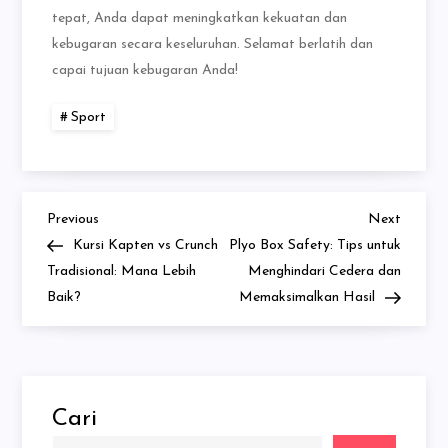
tepat, Anda dapat meningkatkan kekuatan dan
kebugaran secara keseluruhan. Selamat berlatih dan
capai tujuan kebugaran Anda!
Sport
Previous
Next
Navigasi
Previous
Next
Post
Post
Kursi Kapten vs Crunch
Plyo Box Safety: Tips untuk
pos
Tradisional: Mana Lebih
Menghindari Cedera dan
Baik?
Memaksimalkan Hasil
Cari